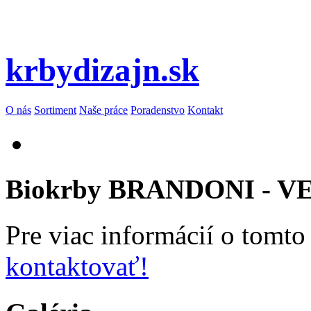
krbydizajn.sk
O nás
Sortiment
Naše práce
Poradenstvo
Kontakt
Biokrby BRANDONI - 
Pre viac informácií o tomto
kontaktovať!