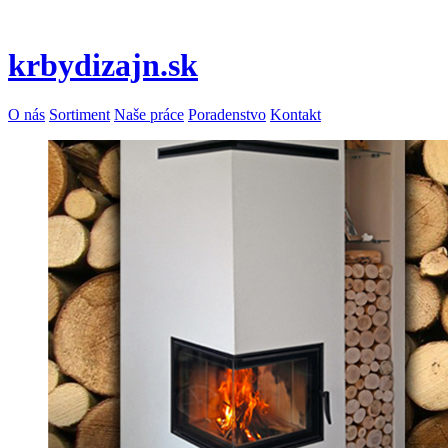
krbydizajn.sk
O nás
Sortiment
Naše práce
Poradenstvo
Kontakt